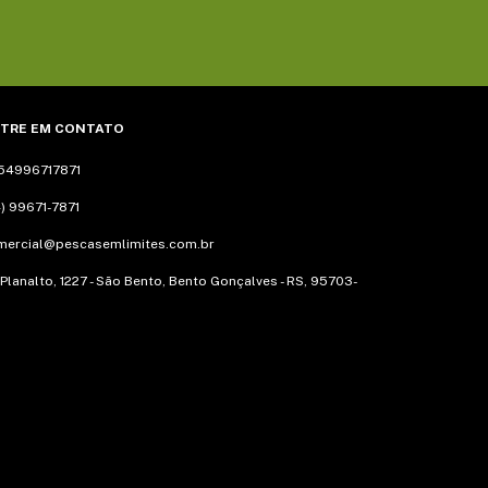
TRE EM CONTATO
54996717871
) 99671-7871
mercial@pescasemlimites.com.br
 Planalto, 1227 - São Bento, Bento Gonçalves - RS, 95703-