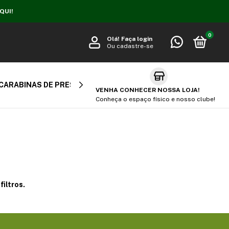
QUI!
0
Olá!
Faça login
Ou cadastre-se
CARABINAS DE PRESSÃO
CARABINA PCP
AIR SOFT
VENHA CONHECER NOSSA LOJA!
Conheça o espaço físico e nosso clube!
iltros.