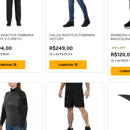
 INVICTUS FEMININA
CALÇA INVICTUS FEMININA
BERMUDA I
Y 2.0 PRETO
VICTORY
MASCULIN
4,00
R$249,00
-
33
%
OFF
R$120,
$30,81
12
x
de
R$25,23
12
x
de
R$12,
OMPRAR
COMPRAR
COMP