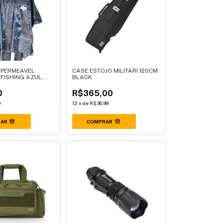
MPERMEAVEL
CASE ESTOJO MILITARI 120CM
FISHING AZUL
BLACK
0
R$365,00
9
12
x
de
R$36,99