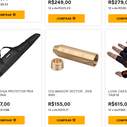
R$249,00
R$279,
$9,53
12
x
de
R$25,23
12
x
de
R$28,
JOGA PROTETOR PRA
COLIMADOR VECTOR, .308
LUVA CAES
INA
WIN
TAM M
7,00
R$155,00
R$615,
$13,88
12
x
de
R$15,71
12
x
de
R$62,
OMPRAR