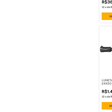
R$36
12
x
de
R
C
LUNETA
24X50
R$1.
12
x
de
R