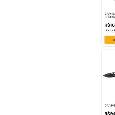
CAMISA
COUR
R$16
12
x
de
R
C
CANIV
R$94