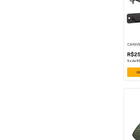
CANIV
R$25
5
x
de
R