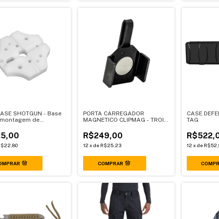
ASE SHOTGUN - Base
PORTA CARREGADOR
CASE DEFE
smontagem de
MAGNETICO CLIPMAG - TROIA
TAG
ento
T.S - M
5,00
R$249,00
R$522,
$22,80
12
x
de
R$25,23
12
x
de
R$52,