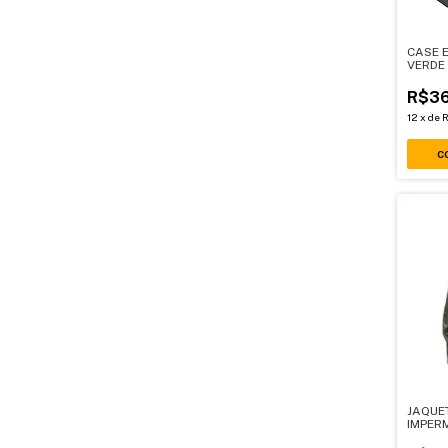
CASE E
VERDE 
R$36
12
x
de
R
JAQUE
IMPER