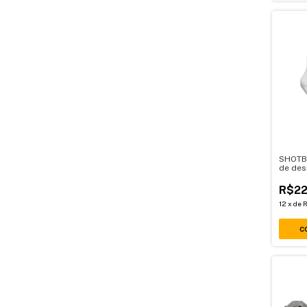
SHOTB
de de
armam
R$22
12
x
de
R