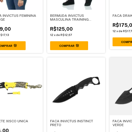
 INVICTUS FEMININA
BERMUDA INVICTUS
FACA DRAK
AGE
MASCULINA TRAINING
HIDDEN
R$175,
9,00
R$125,00
12
x
de
R$17,
$17,13
12
x
de
R$12,67
OMPRAR
COMPRAR
ETE XISCO UNICA
FACA INVICTUS INSTINCT
FACA INVI
PRETO
VERDE
,00