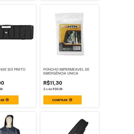
NSE 120 PRETO
PONCHO IMPERMEAVEL DE
EMERGÊNCIA UNICA
00
R$11,30
90
2
x
de
R$6,08