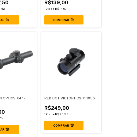
,50
R$139,00
,62
12
x
de
R$14,09
TOPTICS X4 1-
RED DOT VICTOPTICS T1 1X35
R$249,00
00
12
x
de
R$25,23
75