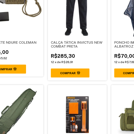
ETE NDURE COLEMAN
CALÇA TÁTICA INVICTUS NEW
PONCHO I
COMBAT PRETA
ALBATROZ 
MARINHO
,00
R$285,30
R$70,0
$5,62
12
x
de
R$28,91
12
x
de
R$7,0
COMPRAR