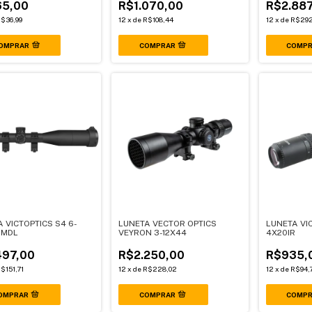
5,00
R$1.070,00
R$2.887
$36,99
12
x
de
R$108,44
12
x
de
R$292
OMPRAR
 VICTOPTICS S4 6-
LUNETA VECTOR OPTICS
LUNETA VIC
 MDL
VEYRON 3-12X44
4X20IR
497,00
R$2.250,00
R$935,
$151,71
12
x
de
R$228,02
12
x
de
R$94,