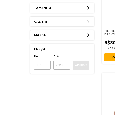
TAMANHO
CALIBRE
CALÇA
BRAVER
MARCA
R$30
12
x
de
R
PREÇO
De
Até
C
APLICAR