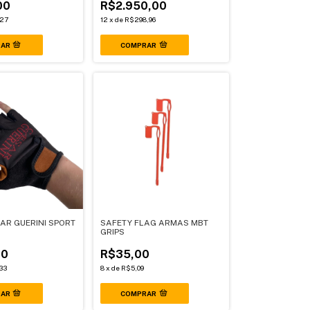
00
R$2.950,00
27
12
x
de
R$298,96
AR GUERINI SPORT
SAFETY FLAG ARMAS MBT
GRIPS
00
R$35,00
33
8
x
de
R$5,09