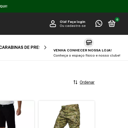
QUI!
0
Olá!
Faça login
Ou cadastre-se
CARABINAS DE PRESSÃO
CARABINA PCP
AIR SOFT
VENHA CONHECER NOSSA LOJA!
Conheça o espaço físico e nosso clube!
Ordenar