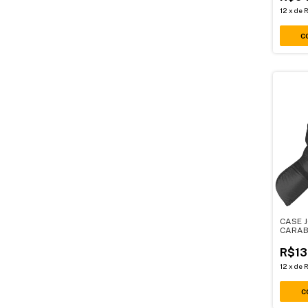
12
x
de
R
CASE 
CARAB
R$13
12
x
de
R
C