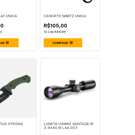
AT UNICA
CANIVETE NIMITZ UNICA
00
R$105,00
73
12
x
de
R$10,64
CTUS STRONG
LUNETA HAWKE VANTAGE IR
3-9X40 IR L4A DOT