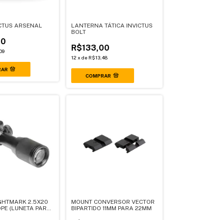
CTUS ARSENAL
LANTERNA TÁTICA INVICTUS
BOLT
00
R$133,00
09
12
x
de
R$13,48
RAR
GHTMARK 2.5X20
MOUNT CONVERSOR VECTOR
PE (LUNETA PARA
BIPARTIDO 11MM PARA 22MM