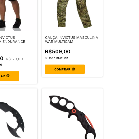
NVICTUS
CALÇA INVICTUS MASCULINA
A ENDURANCE
WAR MULTICAM
R$509,00
00
12
x
de
R$51,58
R$179,00
16
COMPRAR
RAR