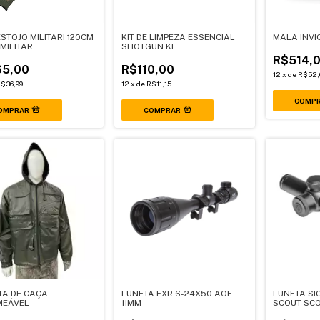
STOJO MILITARI 120CM
KIT DE LIMPEZA ESSENCIAL
MALA INVI
MILITAR
SHOTGUN KE
R$514,
5,00
R$110,00
12
x
de
R$52,
$36,99
12
x
de
R$11,15
COMP
COMPRAR
TA DE CAÇA
LUNETA FXR 6-24X50 AOE
LUNETA SI
MEÁVEL
11MM
SCOUT SCO
PUMA)