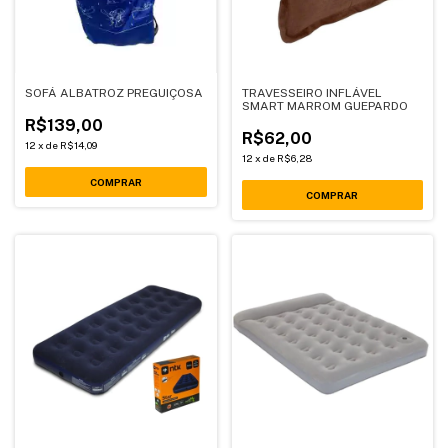
SOFÁ ALBATROZ PREGUIÇOSA
TRAVESSEIRO INFLÁVEL
SMART MARROM GUEPARDO
R$139,00
R$62,00
12
x
de
R$14,09
12
x
de
R$6,28