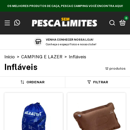
OS MELHORES PRODUTOS DE CAÇA, PESCA E CAMPING VOCÊ ENCONTRA AQUI!
0
VENHA CONHECER NOSSA LOJA!
Conheça o espaço físico e nosso clube!
Início
>
CAMPING E LAZER
>
Infláveis
Infláveis
12 produtos
ORDENAR
FILTRAR