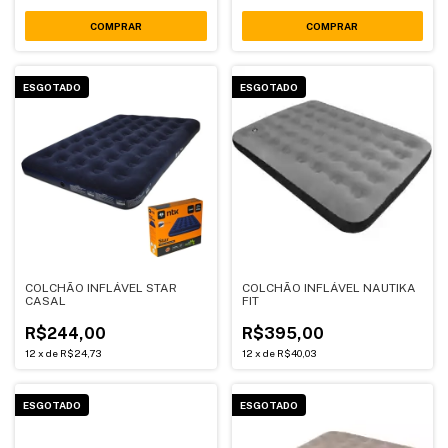
ESGOTADO
ESGOTADO
COLCHÃO INFLÁVEL STAR
COLCHÃO INFLÁVEL NAUTIKA
CASAL
FIT
R$244,00
R$395,00
12
x
de
R$24,73
12
x
de
R$40,03
ESGOTADO
ESGOTADO