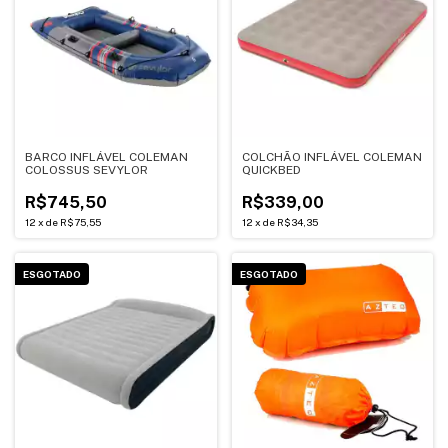
BARCO INFLÁVEL COLEMAN
COLCHÃO INFLÁVEL COLEMAN
COLOSSUS SEVYLOR
QUICKBED
R$745,50
R$339,00
12
x
de
R$75,55
12
x
de
R$34,35
ESGOTADO
ESGOTADO