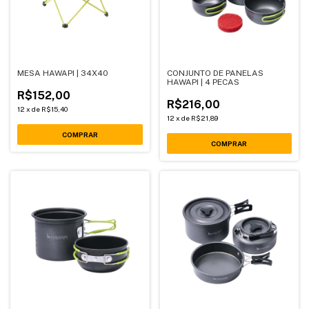
MESA HAWAPI | 34X40
CONJUNTO DE PANELAS
HAWAPI | 4 PECAS
R$152,00
R$216,00
12
x
de
R$15,40
12
x
de
R$21,89