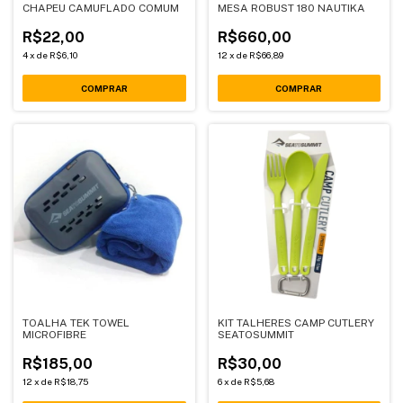
CHAPEU CAMUFLADO COMUM
MESA ROBUST 180 NAUTIKA
R$22,00
R$660,00
4
x
de
R$6,10
12
x
de
R$66,89
TOALHA TEK TOWEL
KIT TALHERES CAMP CUTLERY
MICROFIBRE
SEATOSUMMIT
R$185,00
R$30,00
12
x
de
R$18,75
6
x
de
R$5,68