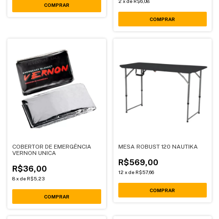
2
x
de
R$6,08
COBERTOR DE EMERGÊNCIA
MESA ROBUST 120 NAUTIKA
VERNON UNICA
R$569,00
R$36,00
12
x
de
R$57,66
8
x
de
R$5,23