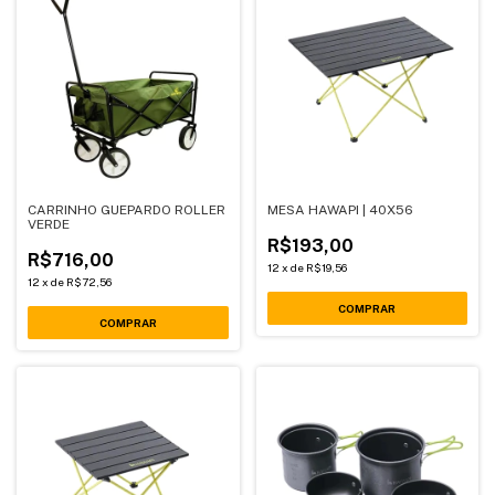
CARRINHO GUEPARDO ROLLER
MESA HAWAPI | 40X56
VERDE
R$193,00
R$716,00
12
x
de
R$19,56
12
x
de
R$72,56