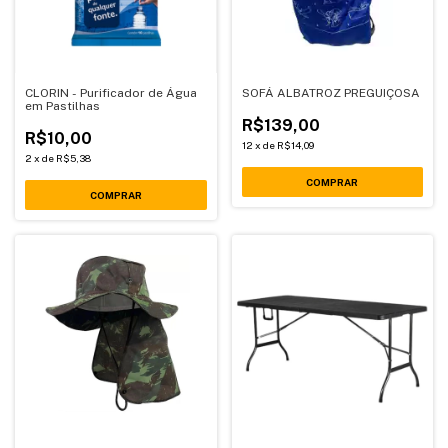
CLORIN - Purificador de Água
SOFÁ ALBATROZ PREGUIÇOSA
em Pastilhas
R$139,00
R$10,00
12
x
de
R$14,09
2
x
de
R$5,38