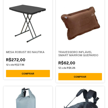
MESA ROBUST 80 NAUTIKA
TRAVESSEIRO INFLÁVEL
SMART MARROM GUEPARDO
R$272,00
R$62,00
12
x
de
R$27,56
12
x
de
R$6,28