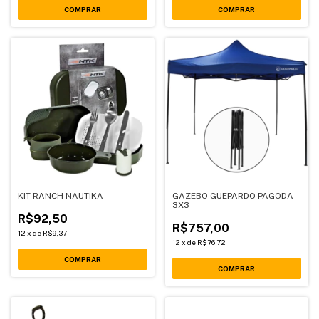
KIT RANCH NAUTIKA
GAZEBO GUEPARDO PAGODA
3X3
R$92,50
R$757,00
12
x
de
R$9,37
12
x
de
R$76,72