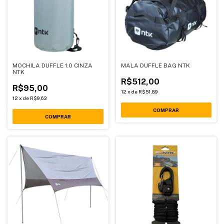
MOCHILA DUFFLE 1.0 CINZA
MALA DUFFLE BAG NTK
NTK
R$512,00
R$95,00
12
x
de
R$51,89
12
x
de
R$9,63
COMPRAR